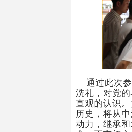
通过此次参
洗礼，对党的
直观的认识。
历史，将从中
动力，继承和