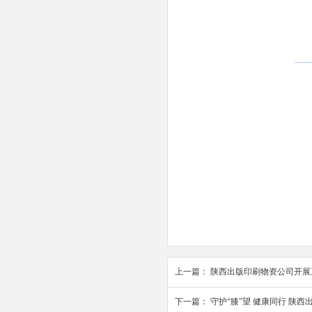
上一篇：
陕西出版印刷物资公司开展
下一篇：
守护“膝”望 健康同行 陕