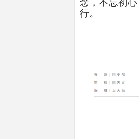
念，不忘初心
行。